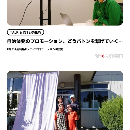
TALK & INTERVIEW
自治体発のプロモーション、どうバトンを繋げていく？
〈後篇〉
#九州
#長崎県
#シティプロモーション
#飲食
18