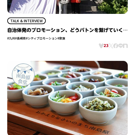
TALK & INTERVIEW
自治体発のプロモーション、どうバトンを繋げていく？
〈前篇〉
#九州
#長崎県
#シティプロモーション
#飲食
23