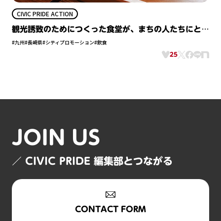
CIVIC PRIDE ACTION
観光誘致のためにつくった食堂が、まちの人たちにとっ
てかけがえのない場所に変わるまで
#九州
#長崎県
#シティプロモーション
#飲食
25
JOIN US
／ CIVIC PRIDE 編集部とつながる
CONTACT FORM