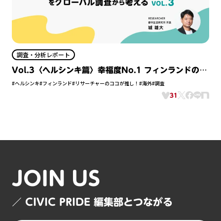
調査・分析レポート
Vol.3〈ヘルシンキ篇〉幸福度No.1 フィンランドの首
都におけるシビックプライドは？
#ヘルシンキ
#フィンランド
#リサーチャーのココが推し！
#海外
#調査
31
JOIN US
／ CIVIC PRIDE 編集部とつながる