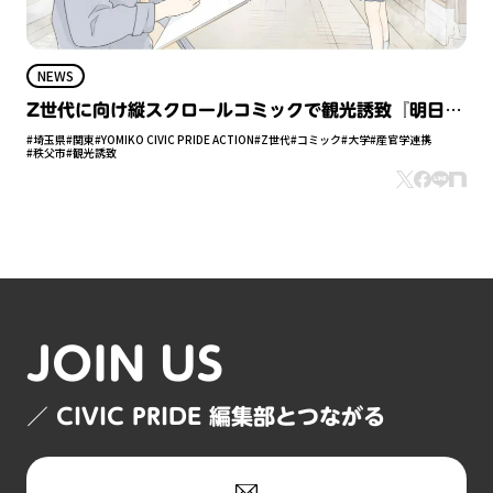
NEWS
Z世代に向け縦スクロールコミックで観光誘致『明日、
秩父で逢えたら。』 2024年2月13日（火）公開（埼
#埼玉県
#関東
#YOMIKO CIVIC PRIDE ACTION
#Z世代
#コミック
#大学
#産官学連携
#秩父市
#観光誘致
玉県秩父市）
JOIN US
／ CIVIC PRIDE 編集部とつながる