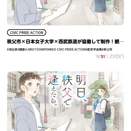
CIVIC PRIDE ACTION
秩父市×日本女子大学×西武鉄道が協働して制作！観光
誘致を目指したZ世代向け“産官学連携”縦スクロールコ
#埼玉県
#関東
#JIMOTOON
#YOMIKO CIVIC PRIDE ACTION
#産官学連携
#秩父市
ミック
31