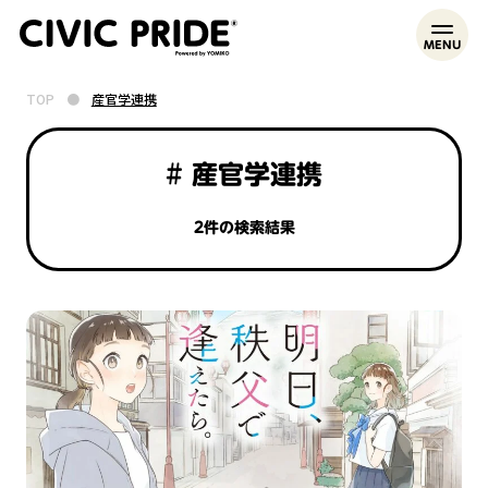
MENU
TOP
●
産官学連携
# 産官学連携
2件の検索結果