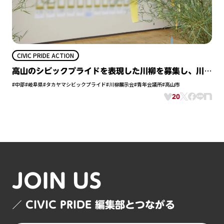
CIVIC PRIDE ACTION
高山のシビックプライドを表現した川柳を募集し、川柳
展示会で市民が共有・共感しあうイベントづくり（一般
#中部
#岐阜県
#タカヤマシビックプライド
#川柳展示会
#青年会議所
#高山市
社団法人高山青年会議所）
20
JOIN US
／ CIVIC PRIDE 編集部とつながる