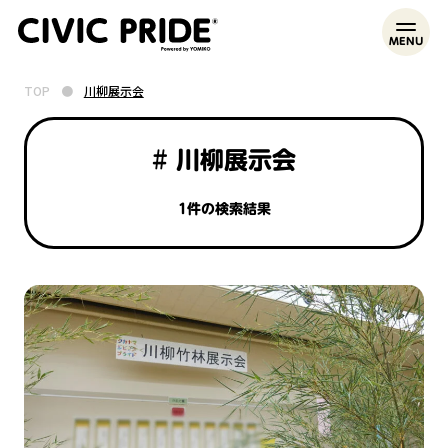
MENU
TOP
●
川柳展示会
# 川柳展示会
1件の検索結果